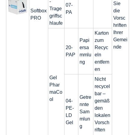
-
Sie
07-
Trage
Softbox
die
PA
griffsc
PRO
Vorsc
hlaufe
hriften
Ihrer
Karton
Gemei
Papi
zum
nde
20-
ersa
Recyc
PAP
mmlu
eln
ng
entfern
en
Gel
Nicht
Phar
recycel
maCo
bar –
Getre
ol
04-
gemäß
nnte
PE-
den
Sam
LD
lokalen
mlun
Gel
Vorsch
g
riften