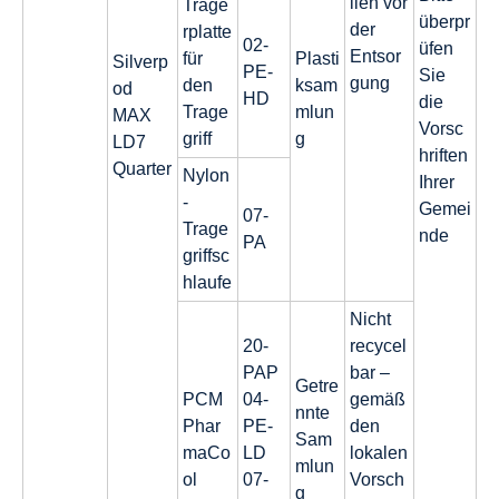
lien vor
Träge
überpr
der
rplatte
02-
üfen
Entsor
für
Plasti
Silverp
PE-
Sie
gung
den
ksam
od
HD
die
Trage
mlun
MAX
Vorsc
griff
g
LD7
hriften
Quarter
Nylon
Ihrer
-
Gemei
07-
Trage
nde
PA
griffsc
hlaufe
Nicht
20-
recycel
PAP
bar –
Getre
PCM
04-
gemäß
nnte
Phar
PE-
den
Sam
maCo
LD
lokalen
mlun
ol
07-
Vorsch
g