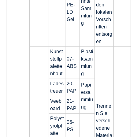
nnte
PE-
den
Sam
LD
lokalen
mlun
Gel
Vorsch
g
riften
entsorg
en
Kunst
Plasti
stoffp
07-
ksam
alette
ABS
mlun
nhaut
g
Lades
20-
Papi
treuer
PAP
ersa
mmlu
Veeb
21-
Trenne
ng
oard
PAP
n Sie
Polyst
verschi
06-
yrolpl
edene
PS
atte
Materia