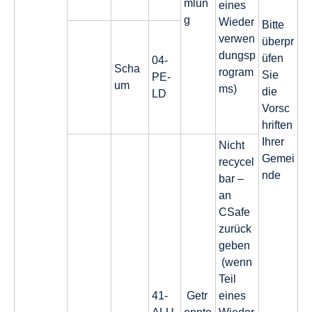
mlun
eines
g
Wieder
Bitte
verwen
überpr
dungsp
üfen
04-
Scha
rogram
Sie
PE-
um
ms)
die
LD
Vorsc
hriften
Ihrer
Nicht
Gemei
recycel
nde
bar –
an
CSafe
zurück
geben
(wenn
Teil
41-
Getr
eines