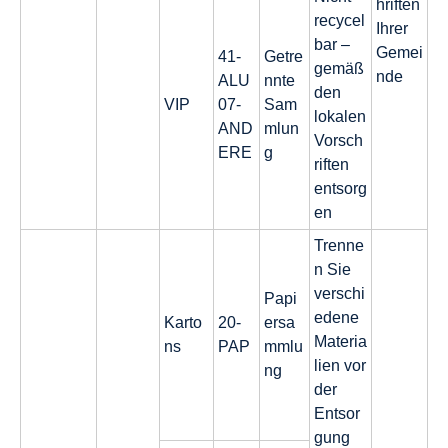
hriften
recycel
Ihrer
bar –
Gemei
41-
Getre
gemäß
nde
ALU
nnte
den
VIP
07-
Sam
lokalen
AND
mlun
Vorsch
ERE
g
riften
entsorg
en
Trenne
n Sie
verschi
Papi
edene
Karto
20-
ersa
Materia
ns
PAP
mmlu
lien vor
ng
der
Entsor
gung