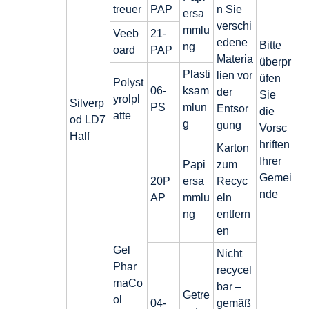
treuer
PAP
n Sie
ersa
verschi
mmlu
Veeb
21-
edene
Bitte
ng
oard
PAP
Materia
überpr
Plasti
lien vor
üfen
Polyst
06-
ksam
der
Sie
yrolpl
Silverp
PS
mlun
Entsor
die
atte
od LD7
g
gung
Vorsc
Half
hriften
Karton
Ihrer
Papi
zum
Gemei
20P
ersa
Recyc
nde
AP
mmlu
eln
ng
entfern
en
Gel
Nicht
Phar
recycel
maCo
bar –
Getre
ol
04-
gemäß