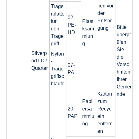
lien vor
Träge
der
rplatte
02-
Entsor
für
Plasti
PE-
Bitte
gung
den
ksam
HD
überpr
Trage
mlun
üfen
griff
g
Sie
Silverp
Nylon
die
od LD7
-
Vorsc
07-
Quarter
Trage
hriften
PA
griffsc
Ihrer
hlaufe
Gemei
Karton
nde
Papi
zum
20-
ersa
Recyc
PAP
mmlu
eln
ng
entfern
en