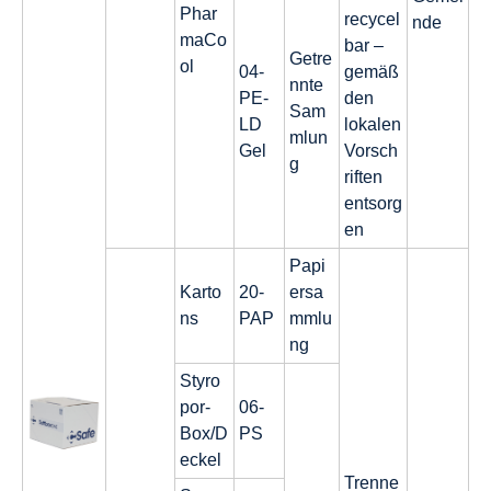
Phar
recycel
nde
maCo
bar –
Getre
ol
04-
gemäß
nnte
PE-
den
Sam
LD
lokalen
mlun
Gel
Vorsch
g
riften
entsorg
en
Papi
Karto
20-
ersa
ns
PAP
mmlu
ng
Styro
por-
06-
Box/D
PS
eckel
Trenne