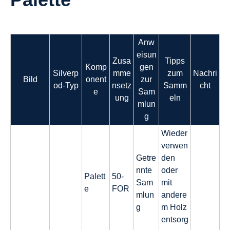
Anw
eisun
Zusa
Tipps
Komp
gen
Silverp
mme
zum
Nachri
Bild
onent
zur
od-Typ
nsetz
Samm
cht
e
Sam
ung
eln
mlun
g
Wieder
verwen
Getre
den
nnte
oder
Palett
50-
Sam
mit
e
FOR
mlun
andere
g
m Holz
entsorg