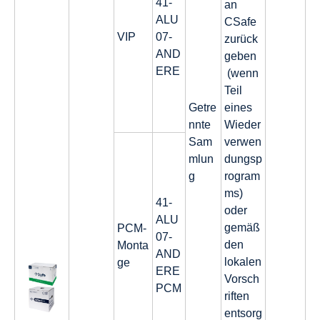
41-
an
ALU
CSafe
VIP
07-
zurück
AND
geben
ERE
(wenn
Teil
Getre
eines
nnte
Wieder
Sam
verwen
mlun
dungsp
g
rogram
ms)
41-
oder
ALU
gemäß
PCM-
07-
den
Monta
AND
lokalen
ge
ERE
Vorsch
PCM
riften
entsorg