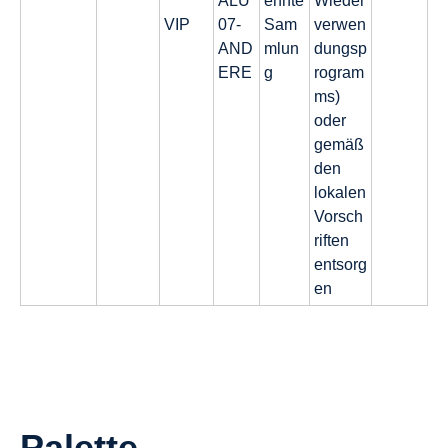
ALU
ennte
Wieder
VIP
07-
Sam
verwen
AND
mlun
dungsp
ERE
g
rogram
ms)
oder
gemäß
den
lokalen
Vorsch
riften
entsorg
en
Palette