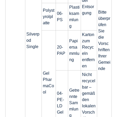
der
Entsor
Plasti
Polyst
Bitte
gung
06-
ksam
yrolpl
überpr
PS
mlun
atte
üfen
g
Sie
Silverp
Karton
die
od
Papi
zum
Vorsc
Single
20-
ersa
Recyc
hriften
PAP
mmlu
eln
Ihrer
ng
entfern
Gemei
en
nde
Gel
Nicht
Phar
recycel
maCo
bar –
Getre
ol
04-
gemäß
nnte
PE-
den
Sam
LD
lokalen
mlun
Gel
Vorsch
g