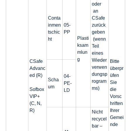
oder
an
Conta
CSafe
inmen
05-
zurück
tschic
PP
geben
Plasti
ht
(wenn
ksam
Teil
mlun
eines
g
Wieder
CSafe
Bitte
verwen
Advanc
überpr
dungsp
ed (R)
üfen
04-
Scha
rogram
Sie
PE-
um
ms)
Sofbox
die
LD
VIP+
Vorsc
(C, N,
hriften
R)
Ihrer
Nicht
Gemei
recycel
nde
bar –