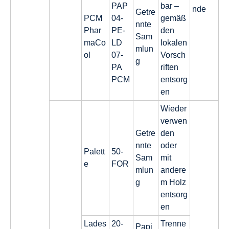
PAP
bar –
nde
Getre
PCM
04-
gemäß
nnte
Phar
PE-
den
Sam
maCo
LD
lokalen
mlun
ol
07-
Vorsch
g
PA
riften
PCM
entsorg
en
Wieder
verwen
Getre
den
nnte
oder
Palett
50-
Sam
mit
e
FOR
mlun
andere
g
m Holz
entsorg
en
Lades
20-
Trenne
Papi