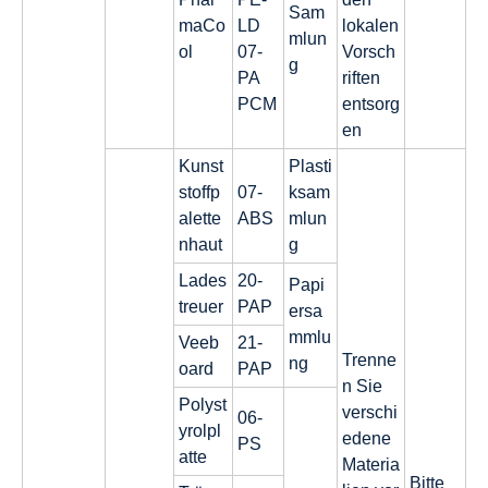
Sam
maCo
LD
lokalen
mlun
ol
07-
Vorsch
g
PA
riften
PCM
entsorg
en
Kunst
Plasti
stoffp
07-
ksam
alette
ABS
mlun
nhaut
g
Lades
20-
Papi
treuer
PAP
ersa
mmlu
Veeb
21-
Trenne
ng
oard
PAP
n Sie
Polyst
verschi
06-
yrolpl
edene
PS
atte
Materia
Bitte