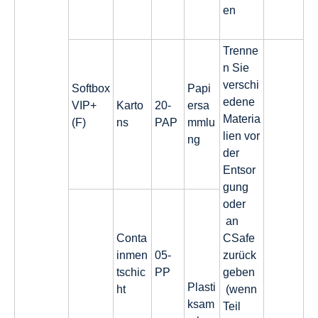
en
Trenne
n Sie
verschi
Softbox
Papi
edene
VIP+
Karto
20-
ersa
Materia
(F)
ns
PAP
mmlu
lien vor
ng
der
Entsor
gung
oder
an
Conta
CSafe
inmen
05-
zurück
tschic
PP
geben
Plasti
ht
(wenn
ksam
Teil