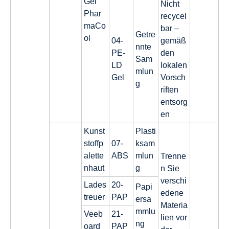
Gel
Nicht
Phar
recycel
maCo
bar –
Getre
ol
04-
gemäß
nnte
PE-
den
Sam
LD
lokalen
mlun
Gel
Vorsch
g
riften
entsorg
en
Kunst
Plasti
stoffp
07-
ksam
alette
ABS
mlun
Trenne
nhaut
g
n Sie
verschi
Lades
20-
Papi
edene
treuer
PAP
ersa
Materia
mmlu
Veeb
21-
lien vor
ng
oard
PAP