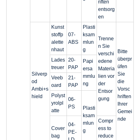
riften
entsorg
en
Kunst
Plasti
stoffp
07-
ksam
Trenne
alette
ABS
mlun
n Sie
nhaut
g
Bitte
verschi
überpr
Lades
20-
Papi
edene
üfen
treuer
PAP
ersa
Materia
Silverp
Sie
mmlu
lien vor
Veeb
21-
od
die
ng
der
oard
PAP
Ambi+s
Vorsc
Entsor
Polyst
hield
hriften
gung
06-
yrolpl
Ihrer
PS
Plasti
atte
Gemei
ksam
nde
Compr
mlun
04-
Cover
ess to
g
PE-
bag
reduce
LD