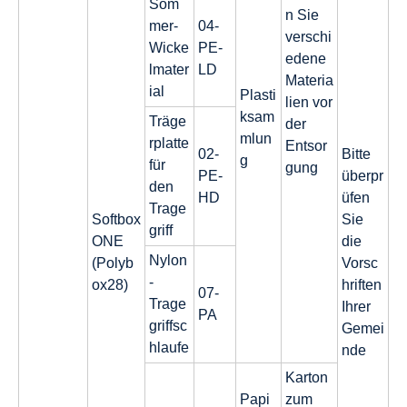
Som
n Sie
mer-
04-
verschi
Wicke
PE-
edene
lmater
LD
Materia
ial
Plasti
lien vor
ksam
Träge
der
mlun
rplatte
Entsor
02-
Bitte
g
für
gung
PE-
überpr
den
HD
üfen
Trage
Softbox
Sie
griff
ONE
die
Nylon
(Polyb
Vorsc
-
ox28)
hriften
07-
Trage
Ihrer
PA
griffsc
Gemei
hlaufe
nde
Karton
Papi
zum