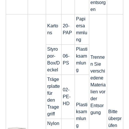
entsorg
en
Papi
Karto
20-
ersa
ns
PAP
mmlu
ng
Styro
Plasti
por-
06-
ksam
Trenne
Box/D
PS
mlun
n Sie
eckel
g
verschi
edene
Träge
Materia
rplatte
02-
lien vor
für
PE-
der
den
HD
Plasti
Entsor
Trage
ksam
Bitte
gung
griff
mlun
überpr
Nylon
g
üfen