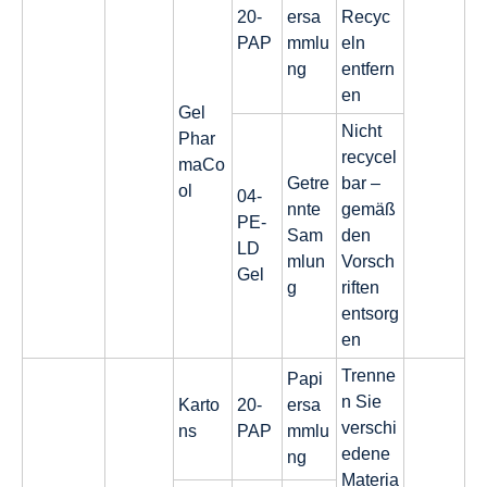
20-
ersa
Recyc
PAP
mmlu
eln
ng
entfern
en
Gel
Nicht
Phar
recycel
maCo
Getre
bar –
ol
04-
nnte
gemäß
PE-
Sam
den
LD
mlun
Vorsch
Gel
g
riften
entsorg
en
Trenne
Papi
n Sie
Karto
20-
ersa
verschi
ns
PAP
mmlu
edene
ng
Materia