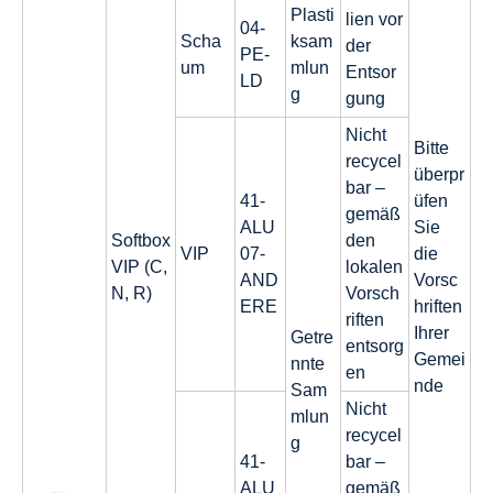
Plasti
lien vor
04-
Scha
ksam
der
PE-
um
mlun
Entsor
LD
g
gung
Nicht
Bitte
recycel
überpr
bar –
41-
üfen
gemäß
ALU
Sie
Softbox
den
VIP
07-
die
VIP (C,
lokalen
AND
Vorsc
N, R)
Vorsch
ERE
hriften
riften
Ihrer
Getre
entsorg
Gemei
nnte
en
nde
Sam
Nicht
mlun
recycel
g
41-
bar –
ALU
gemäß