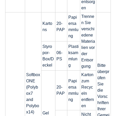
entsorg
en
Trenne
Papi
n Sie
Karto
20-
ersa
verschi
ns
PAP
mmlu
edene
ng
Materia
Styro
Plasti
lien vor
por-
06-
ksam
der
Box/D
PS
mlun
Entsor
eckel
g
Bitte
gung
überpr
Softbox
Karton
üfen
ONE
Papi
zum
Sie
(Polyb
20-
ersa
Recyc
die
ox7
PAP
mmlu
eln
Vorsc
and
ng
entfern
hriften
Polybo
en
Ihrer
x14)
Gel
Nicht
Gemei