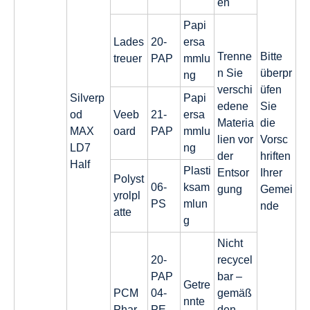
en
Papi
Lades
20-
ersa
Trenne
Bitte
treuer
PAP
mmlu
n Sie
überpr
ng
verschi
üfen
Silverp
Papi
edene
Sie
od
Veeb
21-
ersa
Materia
die
MAX
oard
PAP
mmlu
lien vor
Vorsc
LD7
ng
der
hriften
Half
Plasti
Entsor
Ihrer
Polyst
06-
ksam
gung
Gemei
yrolpl
PS
mlun
nde
atte
g
Nicht
20-
recycel
PAP
bar –
Getre
PCM
04-
gemäß
nnte
Phar
PE-
den