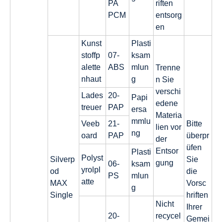
PA
riften
PCM
entsorg
en
Kunst
Plasti
stoffp
07-
ksam
alette
ABS
mlun
Trenne
nhaut
g
n Sie
verschi
Lades
20-
Papi
edene
treuer
PAP
ersa
Materia
mmlu
Veeb
21-
Bitte
lien vor
ng
oard
PAP
überpr
der
üfen
Entsor
Plasti
Polyst
Silverp
Sie
gung
06-
ksam
yrolpl
od
die
PS
mlun
atte
MAX
Vorsc
g
Single
hriften
Nicht
Ihrer
20-
recycel
Gemei