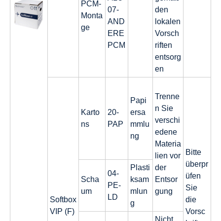
PCM-
07-
den
Monta
AND
lokalen
ge
ERE
Vorsch
PCM
riften
entsorg
en
Trenne
Papi
n Sie
Karto
20-
ersa
verschi
ns
PAP
mmlu
edene
ng
Materia
Bitte
lien vor
überpr
Plasti
der
04-
üfen
Scha
ksam
Entsor
PE-
Sie
um
mlun
gung
LD
Softbox
die
g
VIP (F)
Vorsc
Nicht